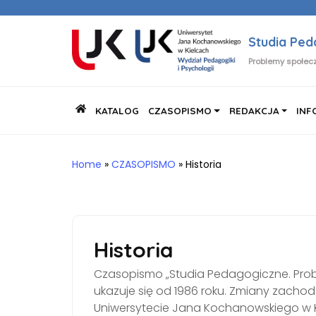
Studia Pe
Problemy społecz
KATALOG
CZASOPISMO
REDAKCJA
INF
Home
»
CZASOPISMO
»
Historia
Historia
Czasopismo „Studia Pedagogiczne. Prob
ukazuje się od 1986 roku. Zmiany zachodz
Uniwersytecie Jana Kochanowskiego w 