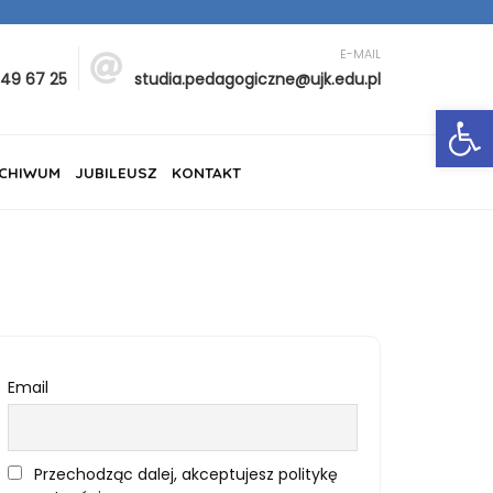
E-MAIL
349 67 25
studia.pedagogiczne@ujk.edu.pl
Ot
CHIWUM
JUBILEUSZ
KONTAKT
Email
Przechodząc dalej, akceptujesz politykę