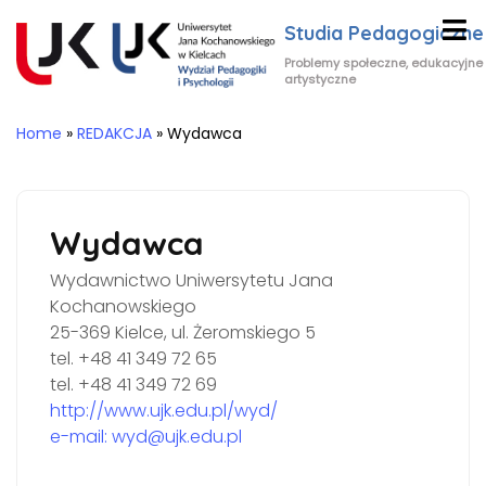
Studia Pedagogiczne
Problemy społeczne, edukacyjne 
artystyczne
Home
»
REDAKCJA
»
Wydawca
Wydawca
Wydawnictwo Uniwersytetu Jana
Kochanowskiego
25-369 Kielce, ul. Żeromskiego 5
tel. +48 41 349 72 65
tel. +48 41 349 72 69
http://www.ujk.edu.pl/wyd/
e-mail: wyd@ujk.edu.pl