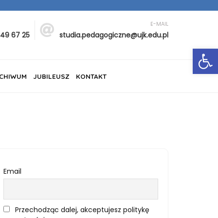
E-MAIL
349 67 25
studia.pedagogiczne@ujk.edu.pl
Ot
CHIWUM
JUBILEUSZ
KONTAKT
Email
Przechodząc dalej, akceptujesz politykę