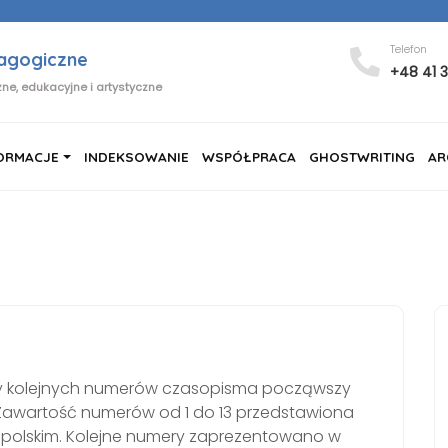
Telefon
dagogiczne
+48 41 
ne, edukacyjne i artystyczne
ORMACJE
INDEKSOWANIE
WSPÓŁPRACA
GHOSTWRITING
AR
sy kolejnych numerów czasopisma począwszy
Zawartość numerów od 1 do 13 przedstawiona
ku polskim. Kolejne numery zaprezentowano w