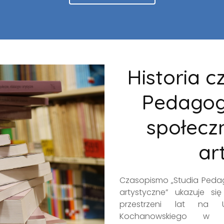
Historia 
Pedagog
społecz
ar
Czasopismo „Studia Pedag
artystyczne” ukazuje s
przestrzeni lat na U
Kochanowskiego w K