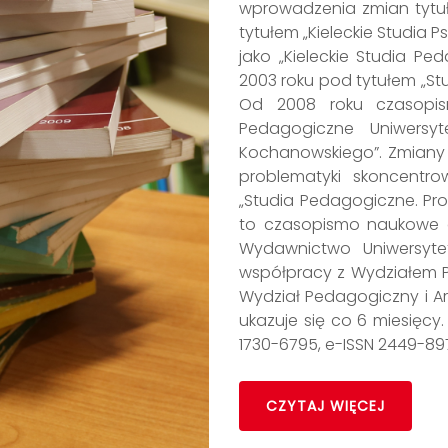
wprowadzenia zmian tytułu
tytułem „Kieleckie Studia
jako „Kieleckie Studia Pe
2003 roku pod tytułem „St
Od 2008 roku czasopis
Pedagogiczne Uniwersyt
Kochanowskiego”. Zmiany w
problematyki skoncentro
„Studia Pedagogiczne. Pro
to czasopismo naukowe 
Wydawnictwo Uniwersyt
współpracy z Wydziałem Pe
Wydział Pedagogiczny i Ar
ukazuje się co 6 miesięcy
1730-6795, e-ISSN 2449-897
CZYTAJ WIĘCEJ