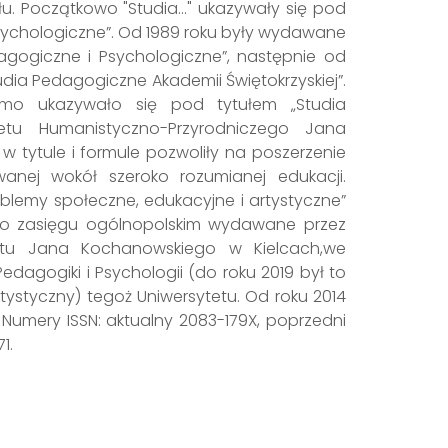
. Początkowo "Studia..." ukazywały się pod
 Psychologiczne”. Od 1989 roku były wydawane
dagogiczne i Psychologiczne”, następnie od
udia Pedagogiczne Akademii Świętokrzyskiej”.
mo ukazywało się pod tytułem „Studia
etu Humanistyczno-Przyrodniczego Jana
 tytule i formule pozwoliły na poszerzenie
wanej wokół szeroko rozumianej edukacji.
blemy społeczne, edukacyjne i artystyczne”
o zasięgu ogólnopolskim wydawane przez
etu Jana Kochanowskiego w Kielcach,we
dagogiki i Psychologii (do roku 2019 był to
tystyczny) tegoż Uniwersytetu. Od roku 2014
. Numery ISSN: aktualny 2083-179X, poprzedni
1.