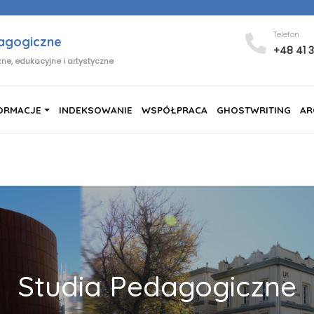
Telefon
dagogiczne
+48 41 
ne, edukacyjne i artystyczne
ORMACJE
INDEKSOWANIE
WSPÓŁPRACA
GHOSTWRITING
AR
Studia Pedagogiczne